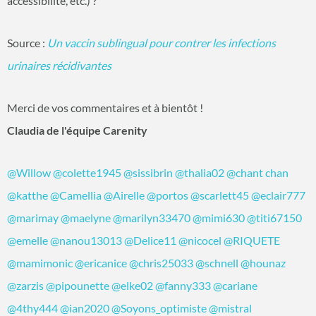
accessibilité, etc.) ?
Source :
Un vaccin sublingual pour contrer les infections
urinaires récidivantes
Merci de vos commentaires et à bientôt !
Claudia de l'équipe Carenity
@Willow
@colette1945
@sissibrin
@thalia02
@chant chan
@katthe
@Camellia
@Airelle
@portos
@scarlett45
@eclair777
@marimay
@maelyne
@marilyn33470
@mimi630
@titi67150
@emelle
@nanou13013
@Delice11
@nicocel
@RIQUETE
@mamimonic
@ericanice
@chris25033
@schnell
@hounaz
@zarzis
@pipounette
@elke02
@fanny333
@cariane
@4thy444
@ian2020
@Soyons_optimiste
@mistral