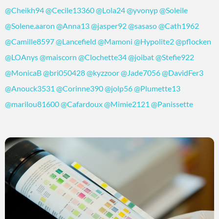
@Cheikh94
@Cecile13360
@Lola24
@yvonyp
@Soleile
@Solene.aaron
@Anna13
@jasper92
@sasaso
@Cath1962
@Camille8597
@Lancefield
@Mamoni
@Hypolite2
@pflocken
@LOAnys
@maiscorn
@Clochette34
@joibat
@Stefie922
@MonicaB
@bri050428
@kyzzoor
@Jade7056
@DavidFer3
@Anouck3531
@Corinne390
@jolp56
@Plumette13
@marilou81600
@Cafardoux
@Mimie2121
@Panissette