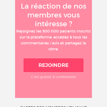
La réaction de nos
membres vous
intéresse ?
Rejoignez les 500 000 patients inscrits
sur la plateforme, accédez à tous les
commentaires / avis et partagez le
vôtre.
REJOINDRE
C'est gratuit & confidentiel