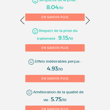
Simplicité de la prise :
8.04
/10
2
EN SAVOIR PLUS
1
10 
Respect de la prise du
9.15
traitement :
/10
EN SAVOIR PLUS
Effets indésirables perçus :
4.93
/10
EN SAVOIR PLUS
Amélioration de la qualité de
5.75
vie :
/10
EN SAVOIR PLUS