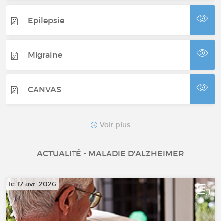
Epilepsie
Migraine
CANVAS
Maladie de Charcot-Marie-Tooth
Voir plus
ACTUALITÉ - MALADIE D'ALZHEIMER
Sclérose latérale amyotrophique
le 17 avr. 2026
Syndrome de Guillain-Barré