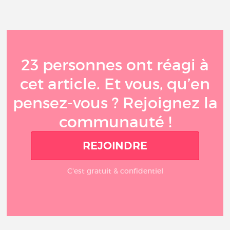
23 personnes ont réagi à
cet article. Et vous, qu’en
pensez-vous ? Rejoignez la
communauté !
REJOINDRE
C'est gratuit & confidentiel