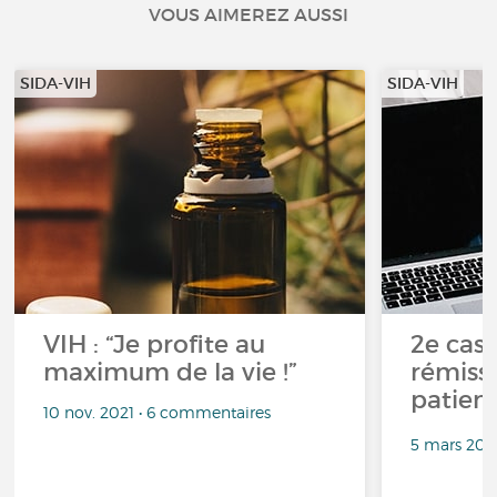
VOUS AIMEREZ AUSSI
SIDA-VIH
SIDA-VIH
VIH : “Je profite au
2e cas
maximum de la vie !”
rémiss
patient
10 nov. 2021 • 6 commentaires
5 mars 201