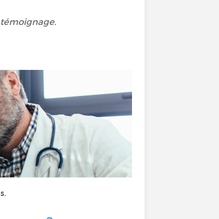
n témoignage.
s.