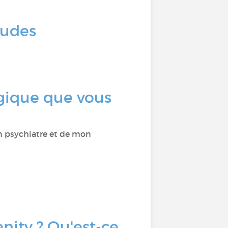
tudes
gique que vous
on psychiatre et de mon
ity ? Qu'est-ce