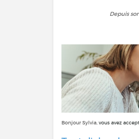
Depuis son
B
onjour Sylvia,
vous avez accep