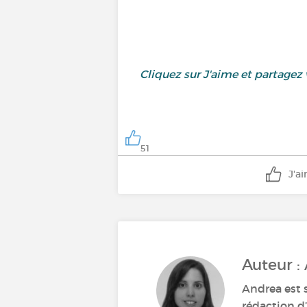
Cliquez sur J'aime et partagez
51
J'a
Auteur :
Andrea est 
rédaction d’