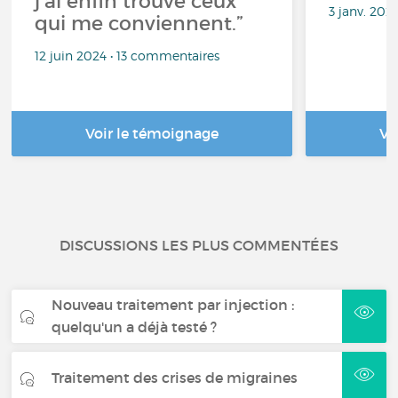
j’ai enfin trouvé ceux
3 janv. 202
qui me conviennent.”
12 juin 2024 • 13 commentaires
Voir le témoignage
Vo
DISCUSSIONS LES PLUS COMMENTÉES
Nouveau traitement par injection :
quelqu'un a déjà testé ?
Traitement des crises de migraines