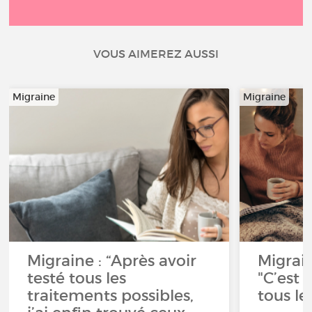
VOUS AIMEREZ AUSSI
Migraine
Migraine
Migraine : “Après avoir
Migrai
testé tous les
"C’est
traitements possibles,
tous les