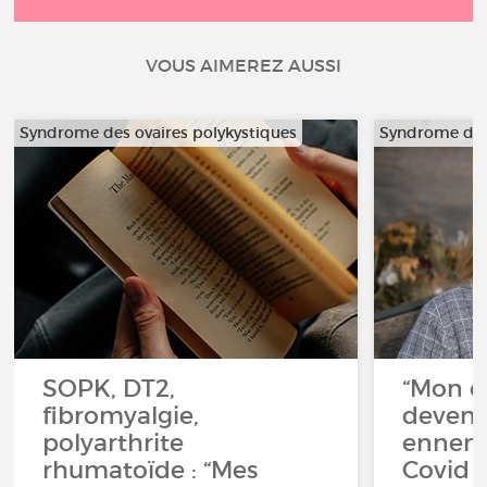
VOUS AIMEREZ AUSSI
Syndrome des ovaires polykystiques
Syndrome des 
SOPK, DT2,
“Mon c
fibromyalgie,
devenu
polyarthrite
ennemi”
rhumatoïde : “Mes
Covid 