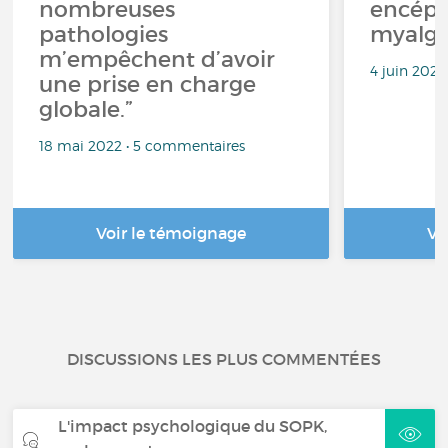
nombreuses
encéph
pathologies
myalgi
m’empêchent d’avoir
4 juin 202
une prise en charge
globale.”
18 mai 2022 • 5 commentaires
Voir le témoignage
Vo
DISCUSSIONS LES PLUS COMMENTÉES
L'impact psychologique du SOPK,