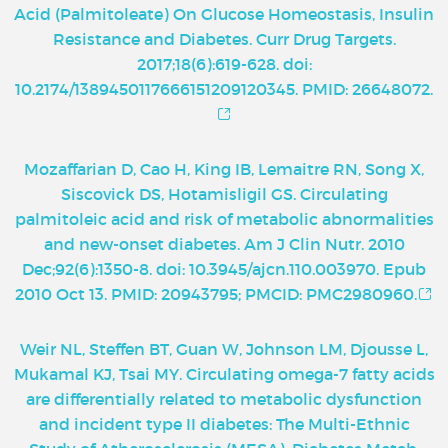
Acid (Palmitoleate) On Glucose Homeostasis, Insulin
Resistance and Diabetes. Curr Drug Targets.
2017;18(6):619-628. doi:
10.2174/1389450117666151209120345. PMID: 26648072.
Mozaffarian D, Cao H, King IB, Lemaitre RN, Song X,
Siscovick DS, Hotamisligil GS. Circulating
palmitoleic acid and risk of metabolic abnormalities
and new-onset diabetes. Am J Clin Nutr. 2010
Dec;92(6):1350-8. doi: 10.3945/ajcn.110.003970. Epub
2010 Oct 13. PMID: 20943795; PMCID: PMC2980960.
Weir NL, Steffen BT, Guan W, Johnson LM, Djousse L,
Mukamal KJ, Tsai MY. Circulating omega-7 fatty acids
are differentially related to metabolic dysfunction
and incident type II diabetes: The Multi-Ethnic