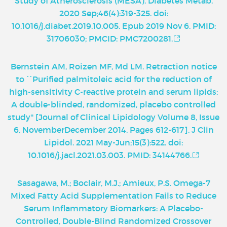
Study of Atherosclerosis (MESA). Diabetes Metab.
2020 Sep;46(4):319-325. doi:
10.1016/j.diabet.2019.10.005. Epub 2019 Nov 6. PMID:
31706030; PMCID: PMC7200281.
Bernstein AM, Roizen MF, Md LM. Retraction notice
to ``Purified palmitoleic acid for the reduction of
high-sensitivity C-reactive protein and serum lipids:
A double-blinded, randomized, placebo controlled
study'' [Journal of Clinical Lipidology Volume 8, Issue
6, NovemberDecember 2014, Pages 612-617]. J Clin
Lipidol. 2021 May-Jun;15(3):522. doi:
10.1016/j.jacl.2021.03.003. PMID: 34144766.
Sasagawa, M.; Boclair, M.J.; Amieux, P.S. Omega-7
Mixed Fatty Acid Supplementation Fails to Reduce
Serum Inflammatory Biomarkers: A Placebo-
Controlled, Double-Blind Randomized Crossover