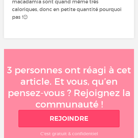
macadamia sont quand même très
caloriques, donc en petite quantité pourquoi
pas !😊
3 personnes ont réagi à cet
article. Et vous, qu’en
pensez-vous ? Rejoignez la
communauté !
REJOINDRE
C'est gratuit & confidentiel