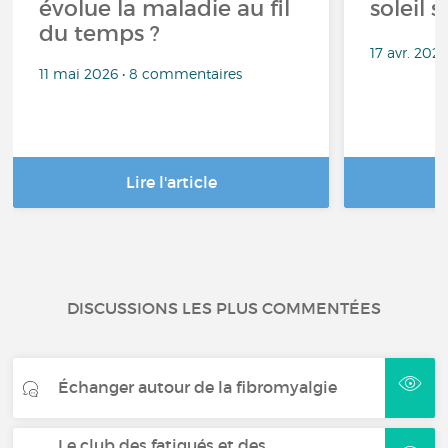
évolue la maladie au fil
soleil s
du temps ?
17 avr. 202
11 mai 2026 • 8 commentaires
Lire l'article
DISCUSSIONS LES PLUS COMMENTÉES
Échanger autour de la fibromyalgie
Le club des fatigués et des