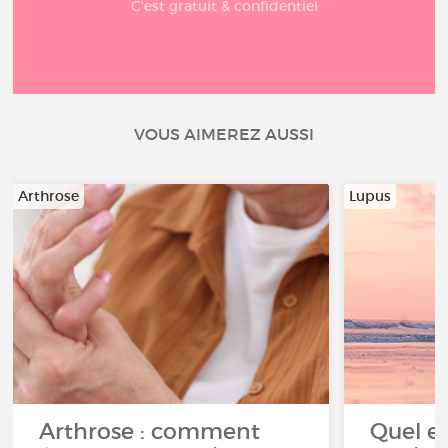
C'est gratuit & confidentiel
VOUS AIMEREZ AUSSI
Arthrose
Lupus
Arthrose : comment
Quel es