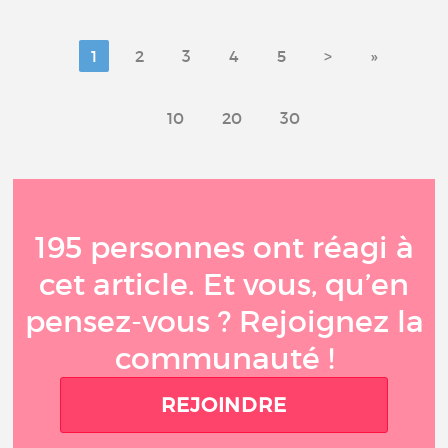
1
2
3
4
5
>
»
10
20
30
195 personnes ont réagi à
cet article. Et vous, qu’en
pensez-vous ? Rejoignez la
communauté !
REJOINDRE