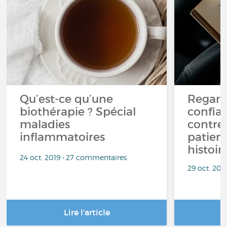
Qu’est-ce qu’une
Regard
biothérapie ? Spécial
confia
maladies
contre 
inflammatoires
patient
histoir
24 oct. 2019 • 27 commentaires
29 oct. 20
Lire l'article