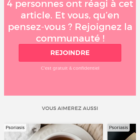
4 personnes ont réagi à cet
article. Et vous, qu’en
pensez-vous ? Rejoignez la
communauté !
REJOINDRE
C'est gratuit & confidentiel
VOUS AIMEREZ AUSSI
Psoriasis
Psoriasis