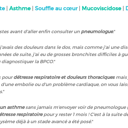
ite
|
Asthme
|
Souffle au cœur
|
Mucoviscidose
|
istes avant d'aller enfin consulter un
pneumologue
."
 j'avais des douleurs dans le dos, mais comme j'ai une 
nnées de suite, j'ai eu de grosses bronchites difficiles à gué
 diagnostiquer la BPCO
."
es pour
détresse respiratoire et douleurs thoraciques
mais
 d'une embolie ou d'un problème cardiaque, on vous laisse
s
."
 un asthme
sans jamais m'envoyer voir de pneumologue (...
resse respiratoire
pour y rester 1 mois ! C'est à la suite 
sème déjà à un stade avancé a été posé
."