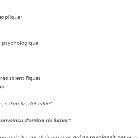
'expliquer
en psychologique
rmes scientifiques
né
e, naturelle
, détaillée
."
convaincu d'arrêter de fumer
."
une maladie qui allait empirer,
qui ne se soignait pas
et p