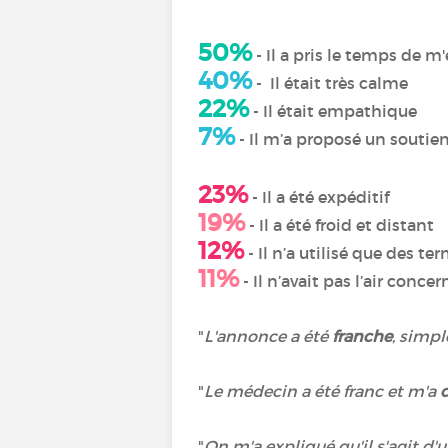
50%
- Il a pris le temps de m
40%
- Il était très calme
22%
- Il était empathique
7%
- Il m’a proposé un souti
23%
- Il a été expéditif
19%
- Il a été froid et distant
12%
- Il n’a utilisé que des te
11%
- Il n’avait pas l’air concer
"
L'annonce a été
franche
, simpl
"
Le médecin a été franc et m'a
"
On m'a expliqué qu'il s'agit d'