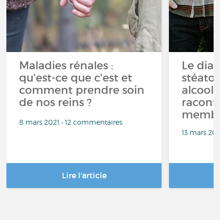
Maladies rénales :
Le diag
qu'est-ce que c'est et
stéato
comment prendre soin
alcool
de nos reins ?
raconté
membre
8 mars 2021 • 12 commentaires
13 mars 20
Lire l'article