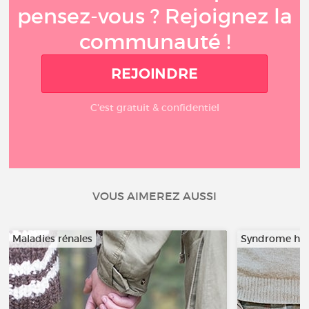
pensez-vous ? Rejoignez la
communauté !
REJOINDRE
C'est gratuit & confidentiel
VOUS AIMEREZ AUSSI
Maladies rénales
Syndrome hép