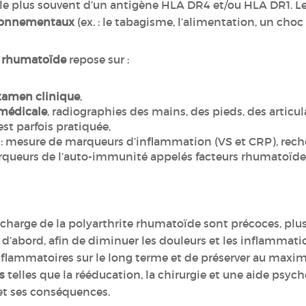
 le plus souvent d’un antigène HLA DR4 et/ou HLA DR1. Les
ironnementaux
(ex. : le tabagisme, l’alimentation, un cho
te rhumatoïde
repose sur :
examen clinique
,
médicale
, radiographies des mains, des pieds, des articu
st parfois pratiquée,
: mesure de marqueurs d’inflammation (VS et CRP), reche
rqueurs de l’auto-immunité appelés facteurs rhumatoïd
n charge de la polyarthrite rhumatoïde sont précoces, plus
e
d’abord, afin de diminuer les douleurs et les inflammation
 inflammatoires sur le long terme et de préserver au maxim
s
telles que la rééducation, la chirurgie et une aide psyc
et ses conséquences.