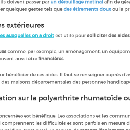
 ils doivent passer par
un dérouillage matinal
afin de gére
ter quelques gestes tels que
des étirements doux
ou la p
es extérieures
les auxquelles on a droit
est utile pour
solliciter des aide
ues
comme, par exemple, un aménagement, un équipement
euvent aussi être
financières
.
ur bénéficier de ces aides. Il faut se renseigner auprès d’a
) et des maisons départementales des personnes handica
ation sur la polyarthrite rhumatoïd
oncernées est bénéfique. Les associations et les commu
 comprennent les difficultés et sont parfois en mesure 