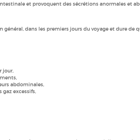
 intestinale et provoquent des sécrétions anormales et a
 général, dans les premiers jours du voyage et dure de 
r jour,
ements,
eurs abdominales,
 gaz excessifs,
.