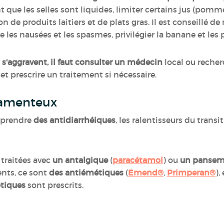
t que les selles sont liquides, limiter certains jus (pomme
 de produits laitiers et de plats gras. Il est conseillé de
e les nausées et les spasmes, privilégier la banane et le
s'aggravent, il faut consulter un médecin
local ou recher
 et prescrire un traitement si nécessaire.
camenteux
ut prendre
des antidiarrhéiques
, les ralentisseurs du transi
traitées avec
un antalgique
(
paracétamol
) ou
un pansem
nts, ce sont
des antiémétiques
(
Emend®
,
Primperan®
),
otiques
sont prescrits.