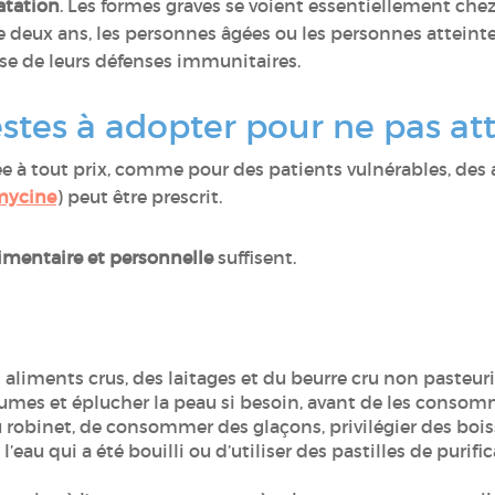
atation
. Les formes graves se voient essentiellement chez
deux ans, les personnes âgées ou les personnes atteinte
isse de leurs défenses immunitaires.
stes à adopter pour ne pas att
ée à tout prix, comme pour des patients vulnérables, des a
mycine
) peut être prescrit.
imentaire et personnelle
suffisent.
liments crus, des laitages et du beurre cru non pasteuri
légumes et éplucher la peau si besoin, avant de les consom
du robinet, de consommer des glaçons, privilégier des boi
 l’eau qui a été bouilli ou d’utiliser des pastilles de puri