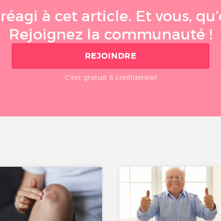
éagi à cet article. Et vous, q
Rejoignez la communauté !
REJOINDRE
C'est gratuit & confidentiel