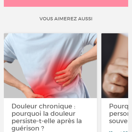
VOUS AIMEREZ AUSSI
Douleur chronique :
Pourqu
pourquoi la douleur
person
persiste-t-elle après la
souven
guérison ?