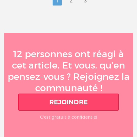
1
2
3
12 personnes ont réagi à
cet article. Et vous, qu’en
pensez-vous ? Rejoignez la
communauté !
REJOINDRE
C'est gratuit & confidentiel