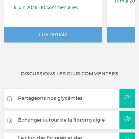
13 mai 202
16 juin 2026 • 10 commentaires
Lire l'article
DISCUSSIONS LES PLUS COMMENTÉES
Partageons nos glycémies
Échanger autour de la fibromyalgie
Le club des fatigués et des