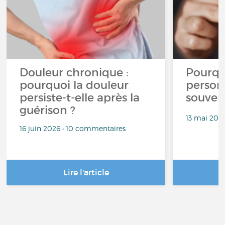
Douleur chronique :
Pourqu
pourquoi la douleur
person
persiste-t-elle après la
souven
guérison ?
13 mai 202
16 juin 2026 • 10 commentaires
Lire l'article