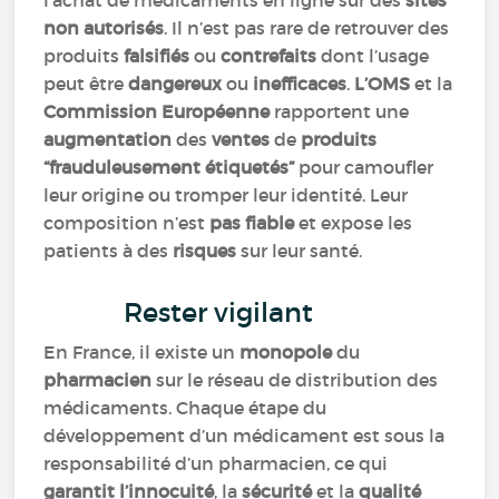
l’achat de médicaments en ligne sur des
sites
non autorisés
. Il n’est pas rare de retrouver des
produits
falsifiés
ou
contrefaits
dont l’usage
peut être
dangereux
ou
inefficaces
.
L’OMS
et la
Commission Européenne
rapportent une
augmentation
des
ventes
de
produits
“frauduleusement étiquetés”
pour camoufler
leur origine ou tromper leur identité. Leur
composition n’est
pas fiable
et expose les
patients à des
risques
sur leur santé.
Rester vigilant
En France, il existe un
monopole
du
pharmacien
sur le réseau de distribution des
médicaments. Chaque étape du
développement d’un médicament est sous la
responsabilité d’un pharmacien, ce qui
garantit l’innocuité
, la
sécurité
et la
qualité