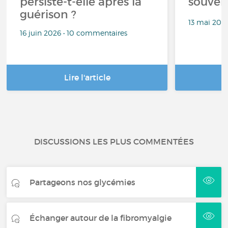
persiste-t-elle après la
souven
guérison ?
13 mai 202
16 juin 2026 • 10 commentaires
Lire l'article
DISCUSSIONS LES PLUS COMMENTÉES
Partageons nos glycémies
Échanger autour de la fibromyalgie