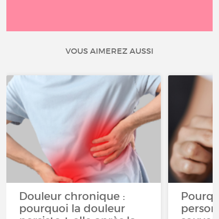
VOUS AIMEREZ AUSSI
Douleur chronique :
Pourqu
pourquoi la douleur
person