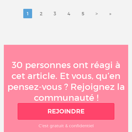
1
2
3
4
5
>
»
30 personnes ont réagi à
cet article. Et vous, qu’en
pensez-vous ? Rejoignez la
communauté !
REJOINDRE
C'est gratuit & confidentiel