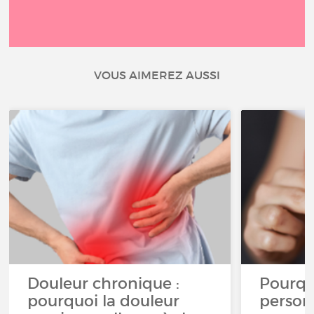
VOUS AIMEREZ AUSSI
Douleur chronique :
Pourqu
pourquoi la douleur
person