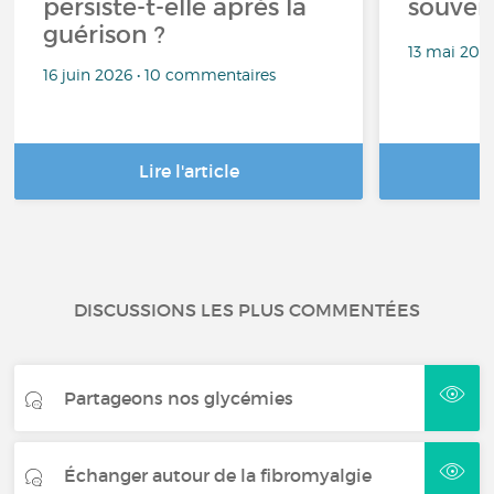
persiste-t-elle après la
souven
guérison ?
13 mai 202
16 juin 2026 • 10 commentaires
Lire l'article
DISCUSSIONS LES PLUS COMMENTÉES
Partageons nos glycémies
Échanger autour de la fibromyalgie