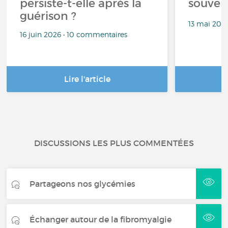
persiste-t-elle après la
souven
guérison ?
13 mai 202
16 juin 2026 • 10 commentaires
Lire l'article
DISCUSSIONS LES PLUS COMMENTÉES
Partageons nos glycémies
Échanger autour de la fibromyalgie