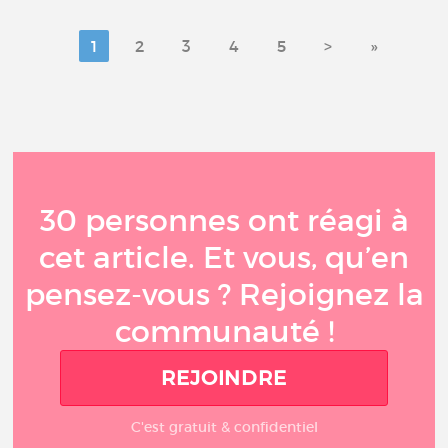
1
2
3
4
5
>
»
30 personnes ont réagi à
cet article. Et vous, qu’en
pensez-vous ? Rejoignez la
communauté !
REJOINDRE
C'est gratuit & confidentiel