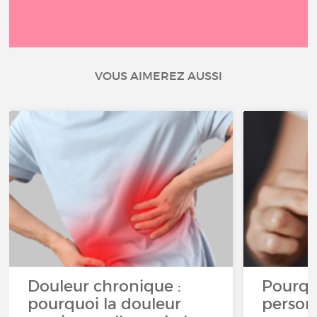
VOUS AIMEREZ AUSSI
Douleur chronique :
Pourqu
pourquoi la douleur
person