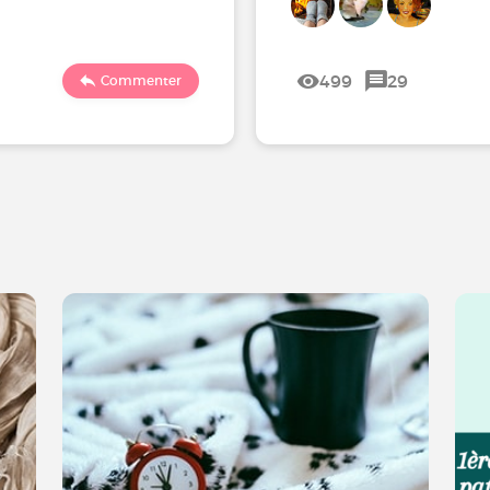
499
29
Commenter