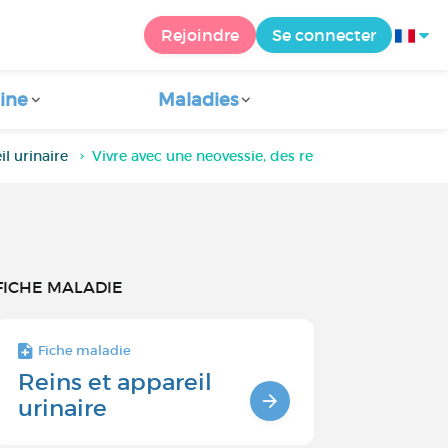
Rejoindre
Se connecter
ine
Maladies
il urinaire
Vivre avec une neovessie, des retours ?
FICHE MALADIE
Fiche maladie
Reins et appareil
urinaire