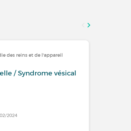
e des reins et de l'appareil
Vivre ave
urinaire
tielle / Syndrome vésical
Rétenti
/02/2024
Dernier comm