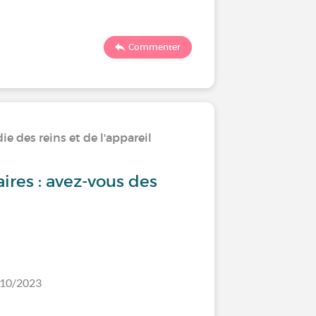
308
Commenter
e des reins et de l'appareil
Vivre ave
urinaire
ires : avez-vous des
Syndrom
traitem
nerf ti
/10/2023
Dernier comm