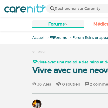
Forums
Médic
Accueil
Forums
Forum Reins et appar
Retour
Vivre avec une maladie des reins et de
Vivre avec une neove
36
vues
0
soutien
2
commen