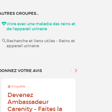
AUTRES GROUPES...
Vivre avec une maladie des reins et
de l'appareil urinaire
Recherche et liens utiles - Reins et
appareil urinaire
DONNEZ VOTRE AVIS
Enquête
Enquête
Devenez
Sur une 
Ambassadeur
à 10, que
Carenity – Faites la
probabil