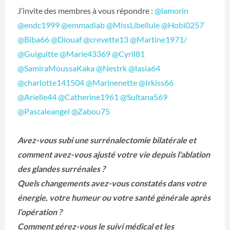
J’invite des membres à vous répondre :
@lamorin
@endc1999
@emmadiab
@MissLibellule
@Hobi0257
@Biba66
@Diouaf
@crevette13
@Martine1971/
@Guiguitte
@Marie43369
@Cyril81
@SamiraMoussaKaka
@Nestrk
@lasia64
@charlotte141504
@Marinenette
@Irkiss66
@Arielle44
@Catherine1961
@Sultana569
@Pascaleangel
@Zabou75
Avez-vous subi une surrénalectomie bilatérale et
comment avez-vous ajusté votre vie depuis l'ablation
des glandes surrénales ?
Quels changements avez-vous constatés dans votre
énergie, votre humeur ou votre santé générale après
l’opération ?
Comment gérez-vous le suivi médical et les