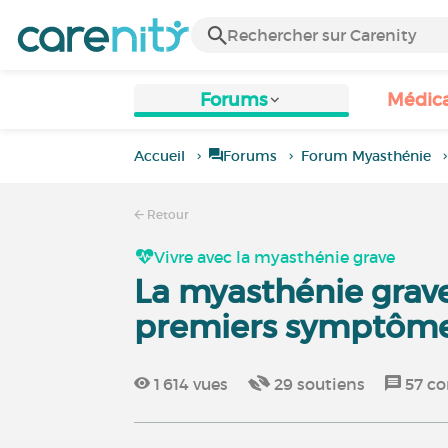
Forums
Médic
Accueil
Forums
Forum Myasthénie
Retour
Vivre avec la myasthénie grave
La myasthénie grave 
premiers symptôme
1 614
vues
29
soutiens
57
co