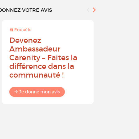
DONNEZ VOTRE AVIS
Enquête
Enquête
Devenez
Sur une 
Ambassadeur
à 10, que
Carenity – Faites la
probabil
différence dans la
recomm
communauté !
Carenit
à un pro
Je donne mon avis
Je donne