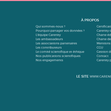
À PROPOS
Qui sommes-nous ?
Certifica
Pourquoi partager vos données ?
Carenity 
L'équipe Carenity
Charte éd
Les ambassadeurs
Charte d
Les associations partenaires
Mentions 
Les contributeurs
CGU
Le comité scientifique et éthique
Gestion d
Nos publications scientifiques
Contact
Nos engagements
Carenity 
LE SITE
WWW.CARENI