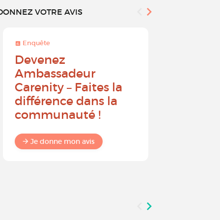
DONNEZ VOTRE AVIS
Enquête
Enquête
Devenez
Sur une 
Ambassadeur
à 10, que
Carenity – Faites la
probabil
différence dans la
recomm
communauté !
Carenit
à un pro
Je donne mon avis
Je donne