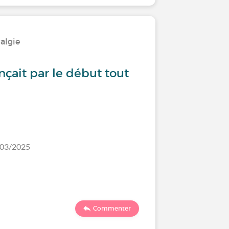
yalgie
Recherche
çait par le début tout
PAROLE
CITATIO
/03/2025
Dernier comm
17722
Commenter