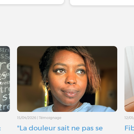
15/04/2026
|
Témoignage
12/01
:
"La douleur sait ne pas se
Fi