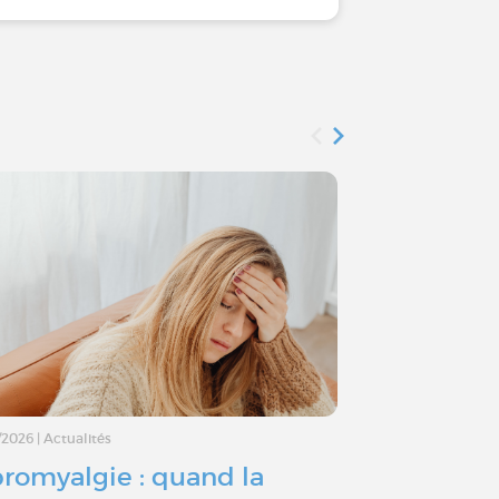
/2026
|
Actualités
29/12/2025
|
Conseil
bromyalgie : quand la
Hyperalgés