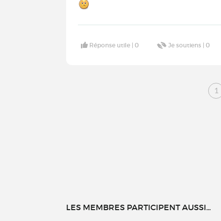
Réponse utile |
0
Je soutiens |
0
1
LES MEMBRES PARTICIPENT AUSSI...