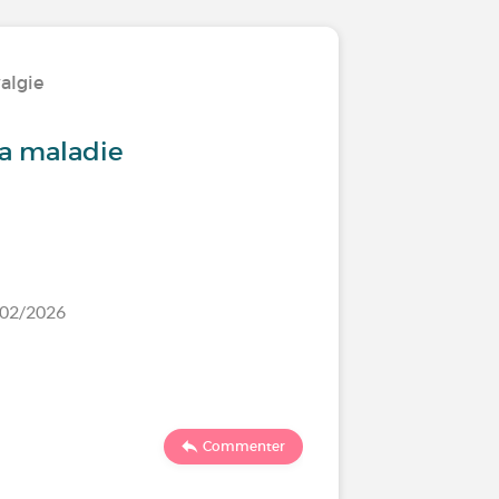
yalgie
Vivre ave
la maladie
Vivre av
/02/2026
Dernier comm
19191
Commenter