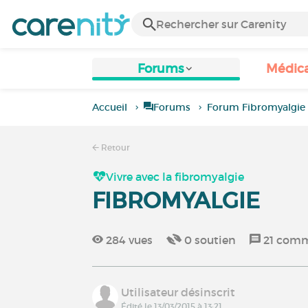
Forums
Médic
Accueil
Forums
Forum Fibromyalgie
Retour
Vivre avec la fibromyalgie
FIBROMYALGIE
284
vues
0
soutien
21
comm
Utilisateur désinscrit
Édité le 13/03/2015 à 13:21