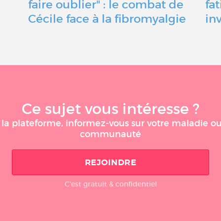
faire oublier" : le combat de
fa
Cécile face à la fibromyalgie
in
Ce sujet vous intéresse ?
r la plateforme, informez-vous sur votre maladie o
communauté
REJOINDRE
C'est gratuit & confidentiel