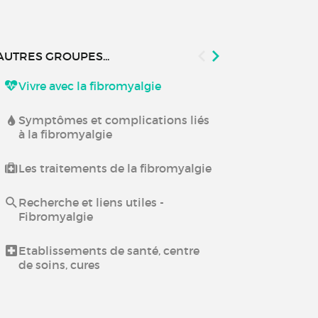
AUTRES GROUPES...
Vivre avec la fibromyalgie
Examens méd
biologiques,
chirurgicales
Symptômes et complications liés
à la fibromyalgie
Prise en cha
de la fibrom
Les traitements de la fibromyalgie
Rééducation 
Recherche et liens utiles -
Kinésithérap
Fibromyalgie
Traitements 
Etablissements de santé, centre
de soins, cures