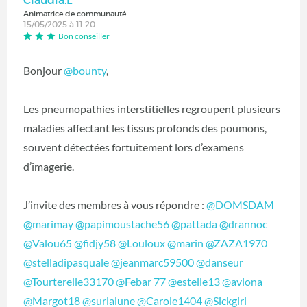
Animatrice de communauté
15/05/2025 à 11:20
Bon conseiller
Bonjour
@bounty
,
Les pneumopathies interstitielles regroupent plusieurs
maladies affectant les tissus profonds des poumons,
souvent détectées fortuitement lors d’examens
d’imagerie.
J’invite des membres à vous répondre :
@DOMSDAM
@marimay
@papimoustache56
@pattada
@drannoc
@Valou65
@fidjy58
@Louloux
@marin
@ZAZA1970
@stelladipasquale
@jeanmarc59500
@danseur
@Tourterelle33170
@Febar 77
@estelle13
@aviona
@Margot18
@surlalune
@Carole1404
@Sickgirl