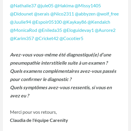
@Nathalie37
@jule05
@Hakima
@Missy1405
@Didounet
@serais
@Nico2311
@abbyzen
@wolf_free
@Juulie94
@Espoir05100
@Kaykay86
@Kendalch
@MonicaRod
@Enileda35
@Eloguidevay1
@Aurore2
@Karim357
@Cricket42
@Cocotier5
Avez-vous vous-même été diagnostiqué(e) d’une
pneumopathie interstitielle suite à un examen ?
Quels examens complémentaires avez-vous passés
pour confirmer le diagnostic ?
Quels symptômes avez-vous ressentis, si vous en
avez eu ?
Merci pour vos retours,
Claudia de l'équipe Carenity