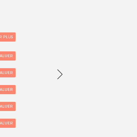
R PLUS
1
VALUER
Nombre d'évaluations
VALUER
VALUER
VALUER
VALUER
0
1