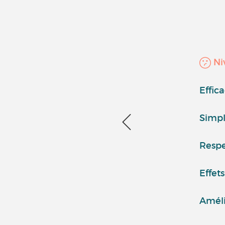
Niv
Effic
Simpli
Respe
Effets
Améli