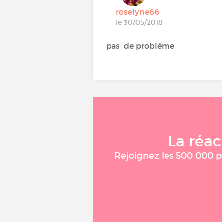
roselyne66
le 30/05/2018
pas de probléme
La réac
Rejoignez les 500 000 pa