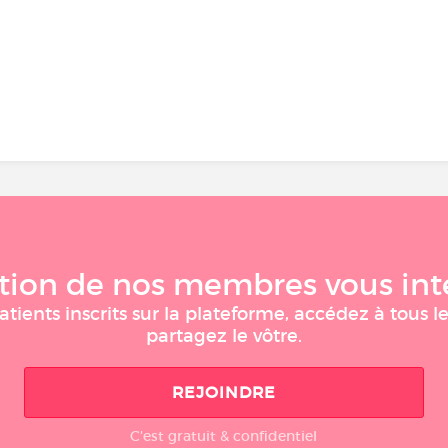
tion de nos membres vous int
tients inscrits sur la plateforme, accédez à tous l
partagez le vôtre.
REJOINDRE
C'est gratuit & confidentiel