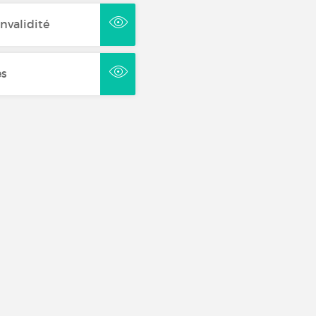
invalidité
es