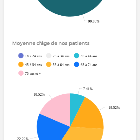
90.00%
Moyenne d'âge de nos patients
18 à 24 ans
25 à 34 ans
35 à 44 ans
45 à 54 ans
55 à 64 ans
65 à 74 ans
75 ans et +
7.41%
18.52%
18.52%
22.22%