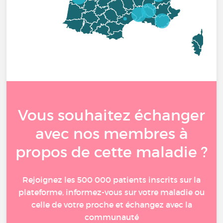
Vous souhaitez échanger
avec nos membres à
propos de cette maladie ?
Rejoignez les 500 000 patients inscrits sur la
plateforme, informez-vous sur votre maladie ou
celle de votre proche et échangez avec la
communauté