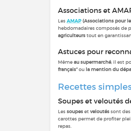
Associations et AM
Les
AMAP
(Associations pour l
hebdomadaires composés de prod
agriculteurs
tout en garantissan
Astuces pour reconna
Même
au supermarché
, il est 
français”
ou
la mention du dép
Recettes simple
Soupes et veloutés 
Les
soupes
et
veloutés
sont des
carottes permet de profiter ple
repas.