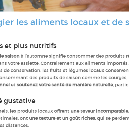
gier les aliments locaux et de
s et plus nutritifs
de saison
à l’automne signifie consommer des produits
r
dans votre assiette. Contrairement aux aliments importés,
s de conservation, les fruits et légumes locaux conserve
consommant des produits de saison comme les courges, 
onnel
et
soutenez votre santé de manière naturelle
, parti
é gustative
els, les produits locaux offrent
une saveur incomparable
ptimales, ont
une texture et un goût riches
, qui se perden
es distances.