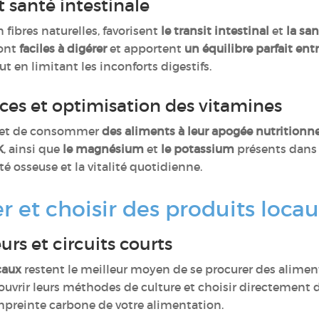
t santé intestinale
 fibres naturelles, favorisent
le transit intestinal
et
la san
sont
faciles à digérer
et apportent
un équilibre parfait entr
ut en limitant les inconforts digestifs.
ces et optimisation des vitamines
rmet de consommer
des aliments à leur apogée nutritionne
K
, ainsi que
le magnésium
et
le potassium
présents dans 
nté osseuse et la vitalité quotidienne.
et choisir des produits locaux
rs et circuits courts
caux
restent le meilleur moyen de se procurer des aliment
ouvrir leurs méthodes de culture et choisir directement d
mpreinte carbone de votre alimentation.