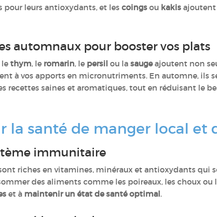
s pour leurs antioxydants, et les
coings
ou
kakis
ajoutent 
tes automnaux pour booster vos plats
 le
thym
, le
romarin
, le
persil
ou la
sauge
ajoutent non se
ent à vos apports en micronutriments. En automne, ils s
s recettes saines et aromatiques, tout en réduisant le be
ur la santé de manger local et
stème immunitaire
 sont riches en vitamines, minéraux et antioxydants qui
sommer des aliments comme les poireaux, les choux ou l
es
et à
maintenir un état de santé optimal
.