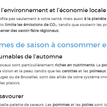
r l’environnement et l’économie local
ofite pas seulement à votre santé, mais aussi
à la planète
nts
limite les émissions de CO₂
, tandis que soutenir les 
erver des savoir-faire régionaux
.
égumes de saison à consommer
urnables de l’automne
locaux sont particulièrement
riches en nutriments
. Le
po
 vision et la peau, tandis que les
carottes
et les
poireaux
 rouges ou de Bruxelles, sont des alliés de votre système i
es plaisirs.
à savourer
 belle palette de saveurs. Les
pommes
et les
poires
sont i