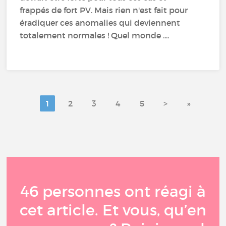
frappés de fort PV. Mais rien n'est fait pour
éradiquer ces anomalies qui deviennent
totalement normales ! Quel monde ....
1
2
3
4
5
>
»
46 personnes ont réagi à
cet article. Et vous, qu’en