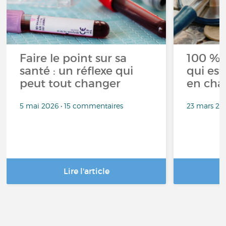
Faire le point sur sa
100 % 
santé : un réflexe qui
qui est
peut tout changer
en cha
5 mai 2026 • 15 commentaires
23 mars 20
Lire l'article