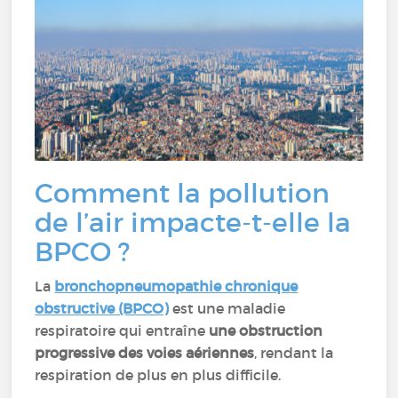
Comment la pollution
de l’air impacte-t-elle la
BPCO ?
La
bronchopneumopathie chronique
obstructive (BPCO)
est une maladie
respiratoire qui entraîne
une obstruction
progressive des voies aériennes
, rendant la
respiration de plus en plus difficile.