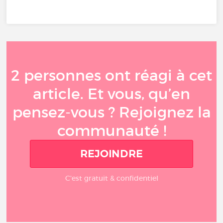
2 personnes ont réagi à cet
article. Et vous, qu’en
pensez-vous ? Rejoignez la
communauté !
REJOINDRE
C'est gratuit & confidentiel