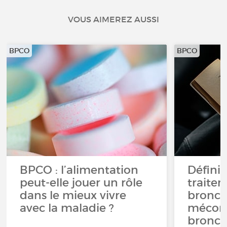
VOUS AIMEREZ AUSSI
BPCO
BPCO
BPCO : l’alimentation
Définit
peut-elle jouer un rôle
traite
dans le mieux vivre
bronch
avec la maladie ?
méconn
bronc