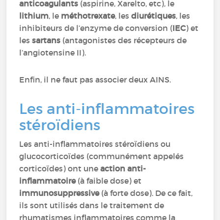
anticoagulants
(aspirine, Xarelto, etc), le
lithium
, le
méthotrexate
, les
diurétiques
, les
inhibiteurs de l’enzyme de conversion (
IEC
) et
les
sartans
(antagonistes des récepteurs de
l’angiotensine II).
Enfin, il ne faut pas associer deux AINS.
Les anti-inflammatoires
stéroïdiens
Les anti-inflammatoires stéroïdiens ou
glucocorticoïdes (communément appelés
corticoïdes) ont une
action anti-
inflammatoire
(à faible dose) et
immunosuppressive
(à forte dose). De ce fait,
ils sont utilisés dans le traitement de
rhumatismes inflammatoires comme la