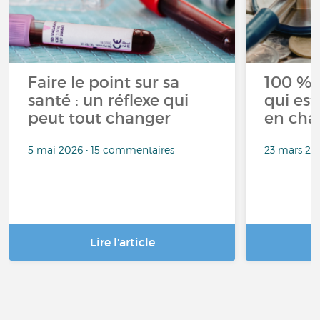
Faire le point sur sa
100 % 
santé : un réflexe qui
qui est
peut tout changer
en cha
5 mai 2026 • 15 commentaires
23 mars 20
Lire l'article