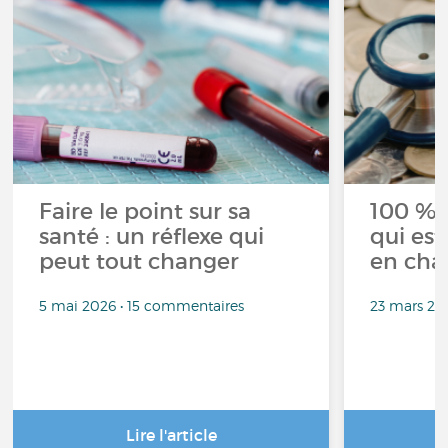
Faire le point sur sa
100 % 
santé : un réflexe qui
qui est
peut tout changer
en cha
5 mai 2026 • 15 commentaires
23 mars 20
Lire l'article