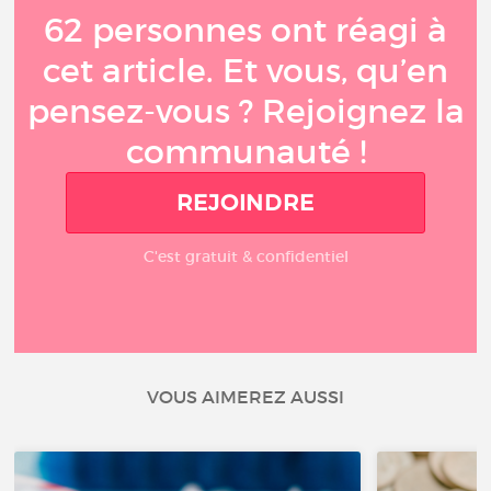
62 personnes ont réagi à
cet article. Et vous, qu’en
pensez-vous ? Rejoignez la
communauté !
REJOINDRE
C'est gratuit & confidentiel
VOUS AIMEREZ AUSSI