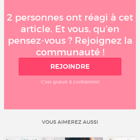
2 personnes ont réagi à cet
article. Et vous, qu’en
pensez-vous ? Rejoignez la
communauté !
REJOINDRE
C'est gratuit & confidentiel
VOUS AIMEREZ AUSSI