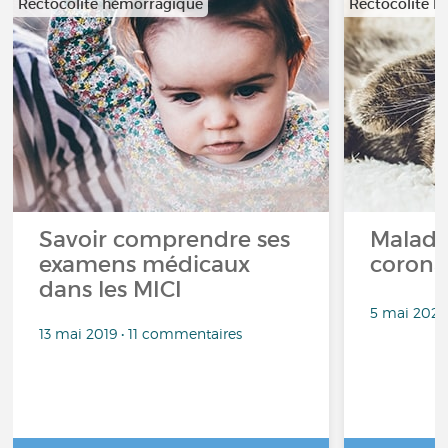
Rectocolite hémorragique
Rectocolite 
Savoir comprendre ses
Maladie
examens médicaux
corona
dans les MICI
5 mai 2020
13 mai 2019 • 11 commentaires