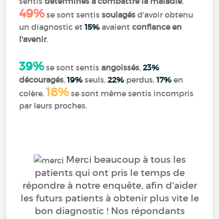
sentis
déterminés à combattre la maladie
,
49%
se sont sentis
soulagés
d'avoir obtenu
un diagnostic et
15%
avaient
confiance en
l'avenir
.
39%
se sont sentis
angoissés
,
23%
découragés
,
19%
seuls,
22%
perdus,
17%
en
18%
colère.
se sont même sentis incompris
par leurs proches.
Merci beaucoup à tous les
patients qui ont pris le temps de
répondre à notre enquête, afin d'aider
les futurs patients à obtenir plus vite le
bon diagnostic ! Nos répondants