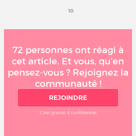
10
72 personnes ont réagi à
cet article. Et vous, qu’en
pensez-vous ? Rejoignez la
communauté !
REJOINDRE
C'est gratuit & confidentiel