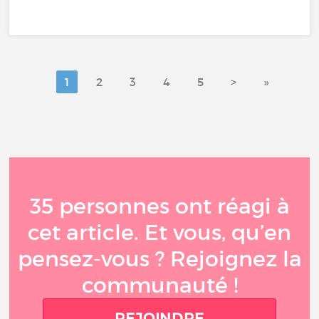
1
2
3
4
5
>
»
35 personnes ont réagi à
cet article. Et vous, qu’en
pensez-vous ? Rejoignez la
communauté !
REJOINDRE