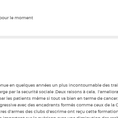
e pour le moment
evenue en quelques années un plus incontournable des trai
arge par la securité sociale .Deux raisons à cela, l'amel
 par les patients même si tout va bien en terme de cancer
rogressive avec des encadrants formés comme ceux de la C
res d'armes des clubs d'escrime ont reçu cette formation ),
s important sur la guèrison avec une diminution des rec