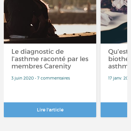
Le diagnostic de
Qu'est
l'asthme raconté par les
biothér
membres Carenity
asthm
3 juin 2020 • 7 commentaires
17 janv. 20
Lire l'article