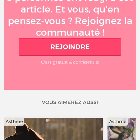
article. Et vous, qu’en
pensez-vous ? Rejoignez la
communauté !
REJOINDRE
C'est gratuit & confidentiel
VOUS AIMEREZ AUSSI
Asthme
Asthme