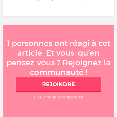
1 personnes ont réagi à cet
article. Et vous, qu’en
pensez-vous ? Rejoignez la
communauté !
REJOINDRE
C'est gratuit & confidentiel