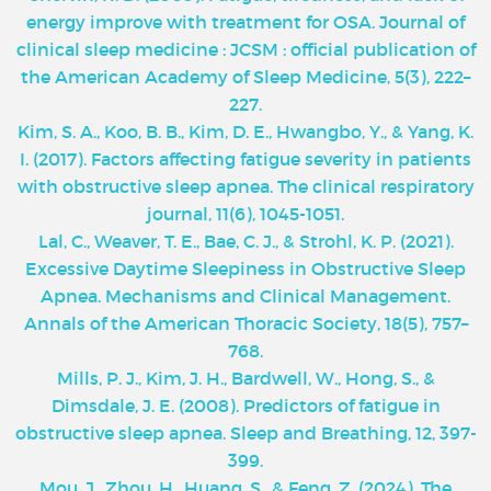
energy improve with treatment for OSA. Journal of
clinical sleep medicine : JCSM : official publication of
the American Academy of Sleep Medicine, 5(3), 222–
227.
Kim, S. A., Koo, B. B., Kim, D. E., Hwangbo, Y., & Yang, K.
I. (2017). Factors affecting fatigue severity in patients
with obstructive sleep apnea. The clinical respiratory
journal, 11(6), 1045-1051.
Lal, C., Weaver, T. E., Bae, C. J., & Strohl, K. P. (2021).
Excessive Daytime Sleepiness in Obstructive Sleep
Apnea. Mechanisms and Clinical Management.
Annals of the American Thoracic Society, 18(5), 757–
768.
Mills, P. J., Kim, J. H., Bardwell, W., Hong, S., &
Dimsdale, J. E. (2008). Predictors of fatigue in
obstructive sleep apnea. Sleep and Breathing, 12, 397-
399.
Mou, J., Zhou, H., Huang, S., & Feng, Z. (2024). The