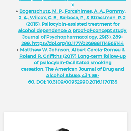
x
Bogenschutz, M. P., Forcehimes, A. A., Pommy,
J. A., Wilcox, C. E., Barbosa, P., & Strassman, R. J.
(2015). Psilocybin-assisted treatment for
alcohol dependence: A proof-of-concept study.
Journal of Psychopharmacology, 29(3), 289–
299. https://doi.org/10.1177/0269881114565144
Matthew W. Johnson, Albert Garcia-Romeu &
Roland R. Griffiths (2017) Long-term follow-up
of psilocybin-facilitated smoking
cessation, The American Journal of Drug and
Alcohol Abuse, 43:1, 55-
60, DOI: 10.3109/00952990.2016.1170135