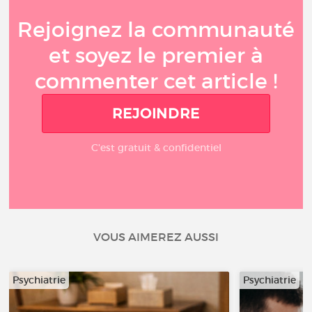
Rejoignez la communauté
et soyez le premier à
commenter cet article !
REJOINDRE
C'est gratuit & confidentiel
VOUS AIMEREZ AUSSI
Psychiatrie
Psychiatrie