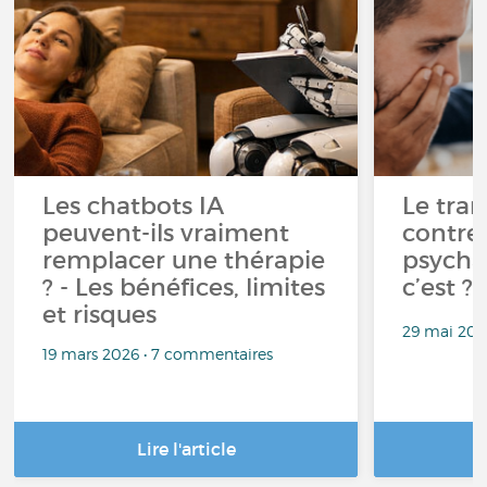
Les chatbots IA
Le tran
peuvent-ils vraiment
contre-
remplacer une thérapie
psycha
? - Les bénéfices, limites
c’est ?
et risques
29 mai 202
19 mars 2026 • 7 commentaires
Lire l'article