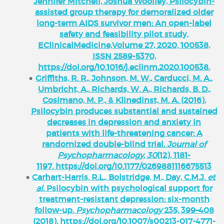
Jennifer Mitchell, Joshua Woolley, Psilocybin-
assisted group therapy for demoralized older
long-term AIDS survivor men: An open-label
safety and feasibility pilot study,
EClinicalMedicine,Volume 27, 2020, 100538,
ISSN 2589-5370,
https://doi.org/10.1016/j.eclinm.2020.100538.
Griffiths, R. R., Johnson, M. W., Carducci, M. A.,
Umbricht, A., Richards, W. A., Richards, B. D.,
Cosimano, M. P., & Klinedinst, M. A. (2016).
Psilocybin produces substantial and sustained
decreases in depression and anxiety in
patients with life-threatening cancer: A
randomized double-blind trial.
Journal of
Psychopharmacology
,
30
(12), 1181-
1197. https://doi.org/10.1177/0269881116675513
Carhart-Harris, R.L., Bolstridge, M., Day, C.M.J.
et
al.
Psilocybin with psychological support for
treatment-resistant depression: six-month
follow-up.
Psychopharmacology
235, 399–408
(2018). https://doi.org/10.1007/s00213-017-4771-