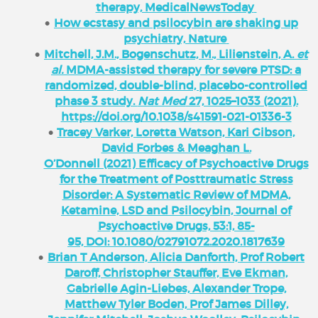
therapy, MedicalNewsToday
How ecstasy and psilocybin are shaking up
psychiatry, Nature
Mitchell, J.M., Bogenschutz, M., Lilienstein, A.
et
al.
MDMA-assisted therapy for severe PTSD: a
randomized, double-blind, placebo-controlled
phase 3 study.
Nat Med
27, 1025–1033 (2021).
https://doi.org/10.1038/s41591-021-01336-3
Tracey Varker, Loretta Watson, Kari Gibson,
David Forbes & Meaghan L.
O’Donnell (2021) Efficacy of Psychoactive Drugs
for the Treatment of Posttraumatic Stress
Disorder: A Systematic Review of MDMA,
Ketamine, LSD and Psilocybin, Journal of
Psychoactive Drugs, 53:1, 85-
95, DOI: 10.1080/02791072.2020.1817639
Brian T Anderson, Alicia Danforth, Prof Robert
Daroff, Christopher Stauffer, Eve Ekman,
Gabrielle Agin-Liebes, Alexander Trope,
Matthew Tyler Boden, Prof James Dilley,