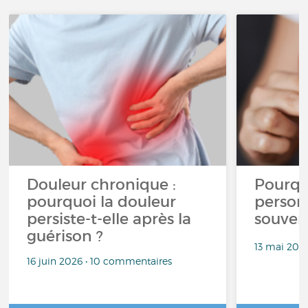
Douleur chronique :
Pourqu
pourquoi la douleur
person
persiste-t-elle après la
souven
guérison ?
13 mai 202
16 juin 2026 • 10 commentaires