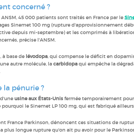
ent concerné ?
NSM, 45 000 patients sont traités en France par le
Sin
osages Sinemet 100 mg (rupture d'approvisionnement déb
fective depuis mi-septembre) et les comprimés à libérat
ncernés, précise l'ANSM.
 à base de
lévodopa
, qui compense le déficit en dopamin
 une autre molécule, la
carbidopa
qui empêche la dégrada
.
e la pénurie ?
 d'une
usine aux États-Unis
fermée temporairement pour 
e pourquoi le Sinemet LP 100 mg, qui est fabriqué ailleurs
ont France Parkinson, dénoncent ces situations de ruptur
 la plus longue rupture qu'on ait pu avoir pour le Parkinso