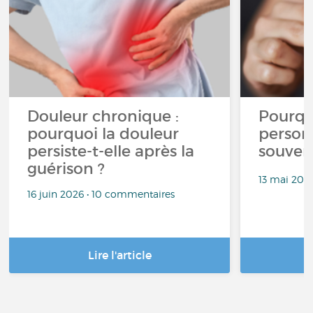
Douleur chronique :
Pourqu
pourquoi la douleur
person
persiste-t-elle après la
souven
guérison ?
13 mai 202
16 juin 2026 • 10 commentaires
Lire l'article