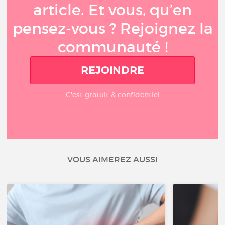
article. Et vous, qu’en
pensez-vous ? Rejoignez la
communauté !
REJOINDRE
C'est gratuit & confidentiel
VOUS AIMEREZ AUSSI