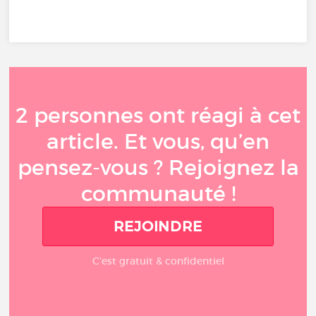
2 personnes ont réagi à cet
article. Et vous, qu’en
pensez-vous ? Rejoignez la
communauté !
REJOINDRE
C'est gratuit & confidentiel