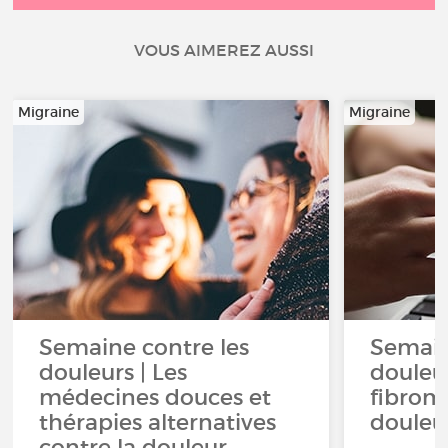
VOUS AIMEREZ AUSSI
Migraine
Migraine
Semaine contre les
Semain
douleurs | Les
douleur
médecines douces et
fibromy
thérapies alternatives
douleu
contre la douleur