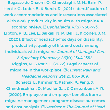
Begasse de Dhaem, O., Gharedaghi, M. H., Bain, P.,
Hettie, G., Loder, E., & Burch, R. (2021). Identification of
work accommodations and interventions associated
with work productivity in adults with migraine: A
scoping review.
Cephalalgia
,
41
(6), 760-773.
Lipton, R. B., Lee, L., Saikali, N. P., Bell, J., & Cohen, J. M.
(2020). Effect of headache-free days on disability,
productivity, quality of life, and costs among
individuals with migraine.
Journal of Managed Care
& Specialty Pharmacy
,
26
(10), 1344-1352.
Riggins, N., & Paris, L. (2022). Legal aspects of
migraine in the workplace.
Current Pain and
Headache Reports
,
26
(12), 863-869.
Schaetz, L., Rimner, T., Pathak, P., Fang, J.,
Chandrasekhar, D., Mueller, J., ... & Gantenbein, A. R.
(2020). Employee and employer benefits from a
migraine management program: disease outcomes
and cost analysis.
Headache: The Journal of Head