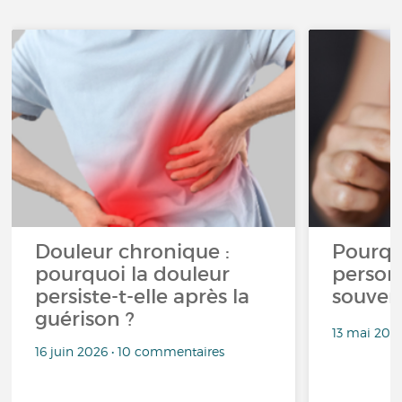
Douleur chronique :
Pourqu
pourquoi la douleur
person
persiste-t-elle après la
souven
guérison ?
13 mai 202
16 juin 2026 • 10 commentaires