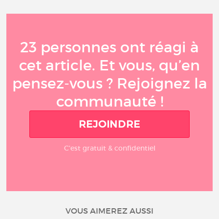
23 personnes ont réagi à
cet article. Et vous, qu’en
pensez-vous ? Rejoignez la
communauté !
REJOINDRE
C'est gratuit & confidentiel
VOUS AIMEREZ AUSSI