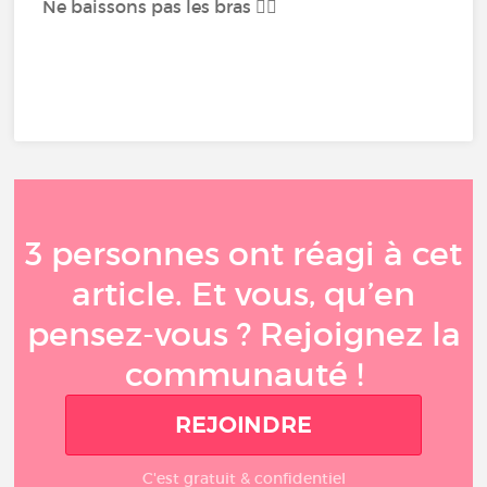
Ne baissons pas les bras 👍🏻
3 personnes ont réagi à cet
article. Et vous, qu’en
pensez-vous ? Rejoignez la
communauté !
REJOINDRE
C'est gratuit & confidentiel