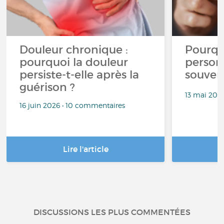
Douleur chronique :
Pourqu
pourquoi la douleur
person
persiste-t-elle après la
souven
guérison ?
13 mai 202
16 juin 2026 • 10 commentaires
Lire l'article
DISCUSSIONS LES PLUS COMMENTÉES