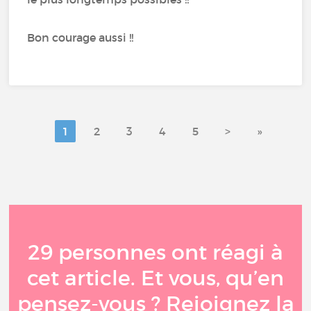
Bon courage aussi !!
1
2
3
4
5
>
»
29 personnes ont réagi à
cet article. Et vous, qu’en
pensez-vous ? Rejoignez la