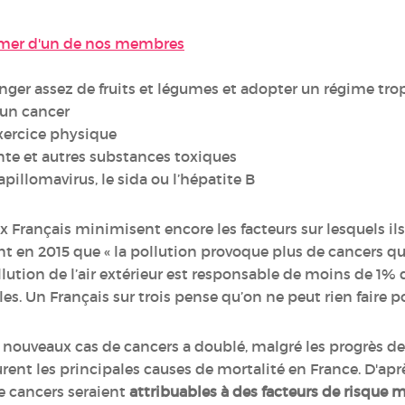
umer d'un de nos membres
ger assez de fruits et légumes et adopter un régime trop 
’un cancer
xercice physique
ante et autres substances toxiques
illomavirus, le sida ou l’hépatite B
ançais minimisent encore les facteurs sur lesquels ils p
t en 2015 que « la pollution provoque plus de cancers que
ollution de l’air extérieur est responsable de moins de 1
es. Un Français sur trois pense qu’on ne peut rien faire po
 nouveaux cas de cancers a doublé, malgré les progrès de
ent les principales causes de mortalité en France. D'aprè
e cancers seraient
attribuables à des facteurs de risque 