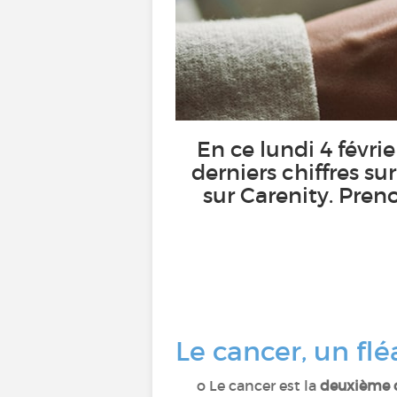
En ce lundi 4 févri
derniers chiffres su
sur Carenity. Preno
Le cancer, un fl
o Le cancer est la
deuxième 