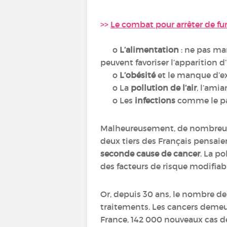
>>
Le combat pour arrêter de f
o
L’alimentation
: ne pas man
peuvent favoriser l’apparition d
o
L’obésité
et le manque d’e
o La
pollution de l’air
, l’ami
o Les
infections
comme le pap
Malheureusement, de nombreux Fr
deux tiers des Français pensaien
seconde cause de cancer
. La p
des facteurs de risque modifiabl
Or, depuis 30 ans, le nombre de
traitements. Les cancers demeur
France, 142 000 nouveaux cas d