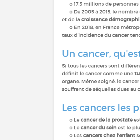
o 17,5 millions de personnes é
o De 2005 à 2015, le nombre 
et de la
croissance démograph
o En 2018, en France métropoli
taux d’incidence du cancer tend
Un cancer, qu’est
Si tous les cancers sont différe
définit le cancer comme une
t
organe. Même soigné, le cancer 
souffrent de séquelles dues au 
Les cancers les 
o Le
cancer de la prostate
es
o Le
cancer du sein
est le pl
o Les
cancers chez l’enfant
s