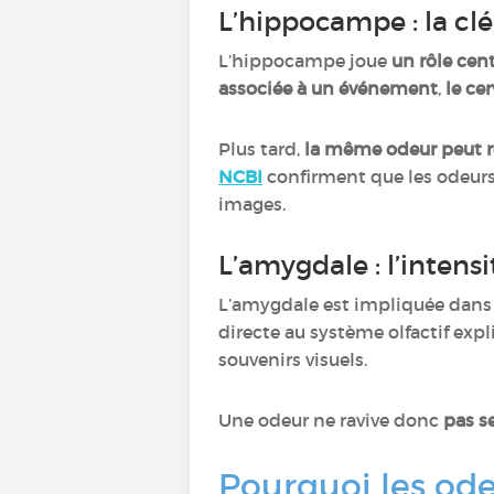
L’hippocampe : la cl
L’hippocampe joue
un rôle cen
associée à un événement
,
le ce
Plus tard,
la même odeur peut r
NCBI
confirment que les odeur
images.
L’amygdale : l’inten
L’amygdale est impliquée dans
directe au système olfactif ex
souvenirs visuels.
Une odeur ne ravive donc
pas s
Pourquoi les ode