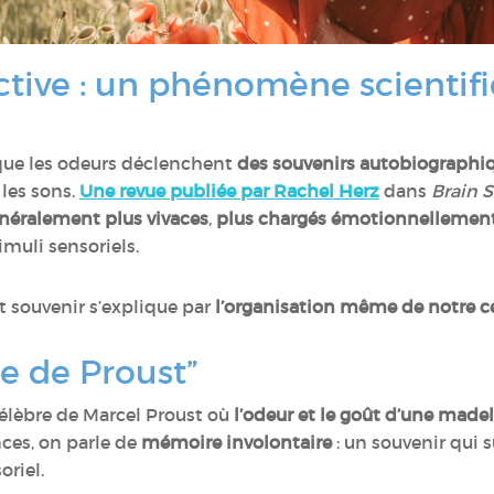
tive : un phénomène scientif
que les odeurs déclenchent
des souvenirs autobiographi
les sons.
Une revue publiée par Rachel Herz
dans
Brain 
néralement plus vivaces
,
plus chargés émotionnellemen
imuli sensoriels.
et souvenir s’explique par
l’organisation même de notre c
ne de Proust”
célèbre de Marcel Proust où
l’odeur et le goût d’une made
nces, on parle de
mémoire involontaire
: un souvenir qui s
oriel.