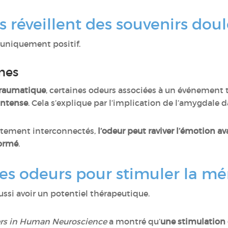
 réveillent des souvenirs do
s uniquement positif.
smes
-traumatique
, certaines odeurs associées à un événemen
intense
. Cela s’explique par l’implication de l’amygdale
ortement interconnectés,
l’odeur peut raviver l’émotion 
formé
.
 les odeurs pour stimuler la m
ussi avoir un potentiel thérapeutique.
ers in Human Neuroscience
a montré qu’
une stimulation 