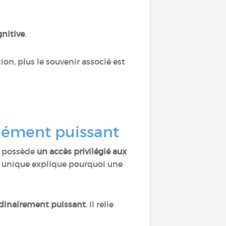
gnitive
.
on, plus le souvenir associé est
ndément puissant
at possède
un accès privilégié aux
e unique explique pourquoi une
ordinairement puissant
. Il relie