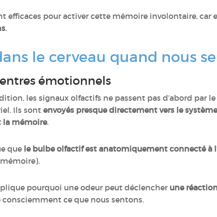
t efficaces pour activer cette mémoire involontaire, car
ns
.
 dans le cerveau quand nous 
centres émotionnels
dition, les signaux olfactifs ne passent pas d’abord par le
el. Ils sont
envoyés presque directement vers le systèm
t la mémoire
.
ue que
le bulbe olfactif est
anatomiquement connecté à l
a mémoire).
plique pourquoi une odeur peut déclencher
une réactio
é consciemment ce que nous sentons.