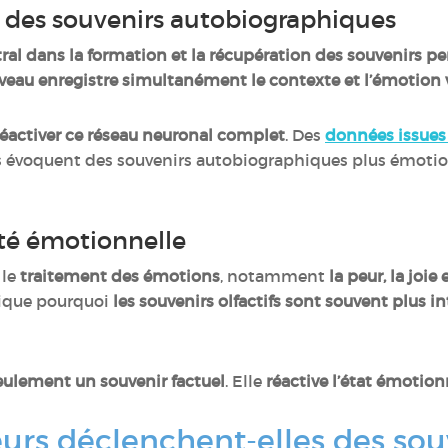
é des souvenirs autobiographiques
tral dans la formation et la récupération des souvenirs p
rveau enregistre simultanément le contexte et l’émotion
éactiver ce réseau neuronal complet
. Des
données issues 
s évoquent des souvenirs autobiographiques plus émoti
sité émotionnelle
 le
traitement des émotions
, notamment
la peur, la joie 
plique pourquoi
les souvenirs olfactifs sont souvent plus
eulement un souvenir factuel
. Elle
réactive l’état émotio
urs déclenchent-elles des souv