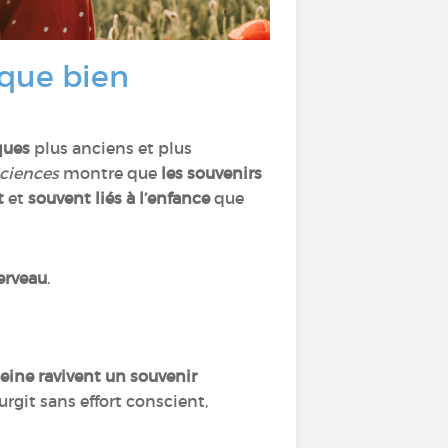
ique bien
ques
plus anciens et plus
Sciences
montre que
les souvenirs
t
et
souvent liés à l’enfance
que
erveau
.
leine ravivent un souvenir
urgit sans effort conscient,