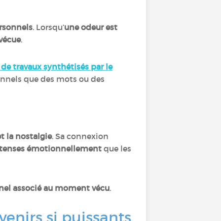
ersonnels
. Lorsqu’
une odeur est
 vécue
.
de travaux synthétisés par le
onnels que des mots ou des
et la nostalgie
. Sa connexion
 intenses émotionnellement
que les
nnel associé au moment vécu
.
enirs si puissants