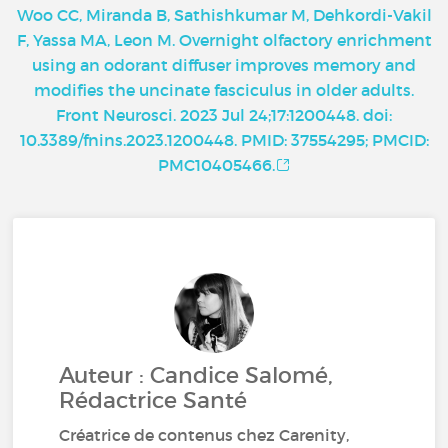
Woo CC, Miranda B, Sathishkumar M, Dehkordi-Vakil
F, Yassa MA, Leon M. Overnight olfactory enrichment
using an odorant diffuser improves memory and
modifies the uncinate fasciculus in older adults.
Front Neurosci. 2023 Jul 24;17:1200448. doi:
10.3389/fnins.2023.1200448. PMID: 37554295; PMCID:
PMC10405466.
Auteur : Candice Salomé,
Rédactrice Santé
Créatrice de contenus chez Carenity,