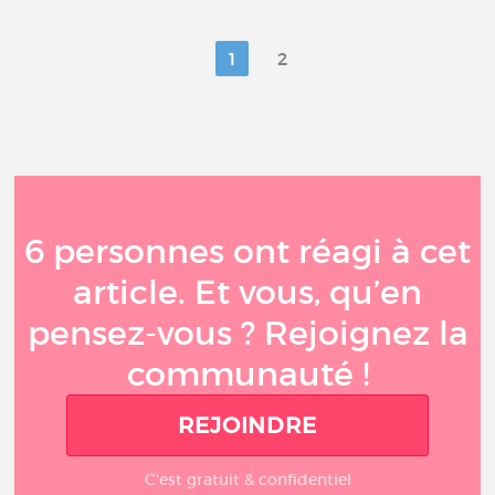
1
2
6 personnes ont réagi à cet
article. Et vous, qu’en
pensez-vous ? Rejoignez la
communauté !
REJOINDRE
C'est gratuit & confidentiel