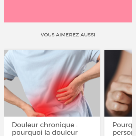
VOUS AIMEREZ AUSSI
Douleur chronique :
Pourqu
pourquoi la douleur
person