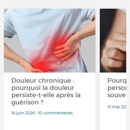
Douleur chronique :
Pourqu
pourquoi la douleur
person
persiste-t-elle après la
souven
guérison ?
13 mai 202
16 juin 2026 • 10 commentaires